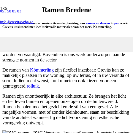
Ramen Bredene
051 58 85 83
info@crevitsbvba.be
Ramen Bredene – Voor de constructie en de plaatsing van
ramen en deuren
in
pvc
werkt
Crevits uitsluitend met kwaliteitsvolle materialen van het merk Kömmerling.
Omdat we beschikken over een kwaliteitscertificaat van
Kömmerling Select
kunt u er zeker van zijn dat uw deuren en ramen
authentieke Belgische producten zijn die in ons persoonlijke atelier
worden vervaardigd. Bovendien is ons werk onderworpen aan de
strengste normen in de sector.
De ramen van
Kömmerling
zijn flexibel inzetbaar: Crevits kan ze
makkelijk plaatsen in uw woning, op uw terras, of in uw veranda of
serre. Indien u dat wenst, kunt u meteen ook kiezen voor een
geïntegreerd
rolluik
.
Ramen zijn onontbeerlijk in elke architectuur. Ze brengen het licht
en het leven binnen en openen onze ogen op de buitenwereld.
Ramen bepalen mee het gezicht en de stijl van een gevel. Alle
mogelijke vormen, met of zonder kleinhouten, staan ter beschikking
van de architect wanneer hij de lichtvoorziening en esthetische
vormgeving ontwerpt.