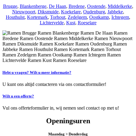
Brugge
,
Blankenberge
,
De Haan
,
Bredene
,
Oostende
,
Middelkerke
,
Nieuwpoort
,
Diksmuide
,
Koekelare
,
Oudenburg
,
Jabbeke
,
Houthulst
,
Kortemark
,
Torhout
,
Zedelgem
,
Oostkamp
,
Ichtegem
,
Lichtervelde
,
Kust
,
Roeselare
Hebt u vragen? Wilt u meer informatie?
U kunt ons altijd contacteren via ons contactformulier!
Wilt u een offerte?
Vul ons offerteformulier in, wij nemen snel contact op met u!
Openingsuren
Maandag > Donderdag