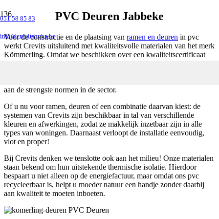
PVC Deuren Jabbeke
051 58 85 83
info@crevitsbvba.be
Voor de constructie en de plaatsing van
ramen en deuren
in pvc
werkt Crevits uitsluitend met kwaliteitsvolle materialen van het merk
Kömmerling. Omdat we beschikken over een kwaliteitscertificaat
van
Kömmerling
Select kunt u er zeker van zijn dat uw deuren en
ramen authentieke Belgische producten zijn die in ons persoonlijke
atelier worden vervaardigd. Bovendien is ons werk onderworpen
aan de strengste normen in de sector.
Of u nu voor ramen, deuren of een combinatie daarvan kiest: de
systemen van Crevits zijn beschikbaar in tal van verschillende
kleuren en afwerkingen, zodat ze makkelijk inzetbaar zijn in alle
types van woningen. Daarnaast verloopt de installatie eenvoudig,
vlot en proper!
Bij Crevits denken we tenslotte ook aan het milieu! Onze materialen
staan bekend om hun uitstekende thermische isolatie. Hierdoor
bespaart u niet alleen op de energiefactuur, maar omdat ons pvc
recycleerbaar is, helpt u moeder natuur een handje zonder daarbij
aan kwaliteit te moeten inboeten.