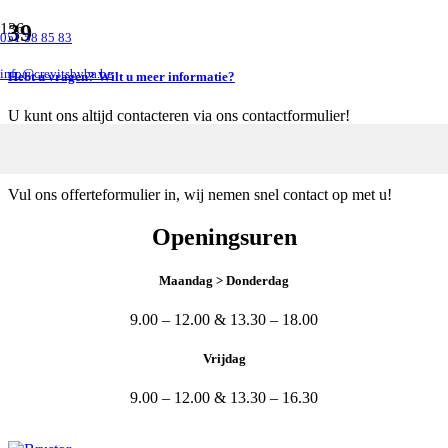
39
051 58 85 83
info@crevitsbvba.be
Hebt u vragen? Wilt u meer informatie?
U kunt ons altijd contacteren via ons contactformulier!
Wilt u een offerte?
Vul ons offerteformulier in, wij nemen snel contact op met u!
Openingsuren
Maandag > Donderdag
9.00 – 12.00 & 13.30 – 18.00
Vrijdag
9.00 – 12.00 & 13.30 – 16.30